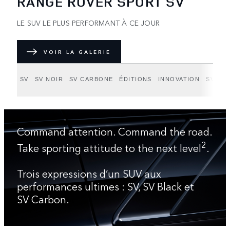
RANGE ROVER SPORT SV
LE SUV LE PLUS PERFORMANT À CE JOUR
VOIR LA GALERIE
SV
SV NOIR
SV CARBONE
ÉDITIONS
INNOVATION
SV BE
Command attention. Command the road.
2
Take sporting attitude to the next level
.
Trois expressions d’un SUV aux
performances ultimes : SV, SV Black et
SV Carbon.