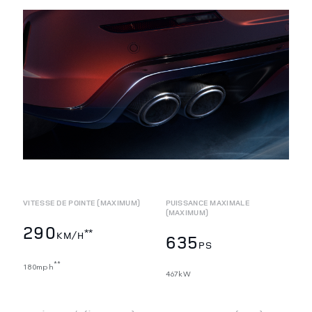
VITESSE DE POINTE (MAXIMUM)
PUISSANCE MAXIMALE
(MAXIMUM)
290
**
KM/H
635
PS
**
180mph
467kW