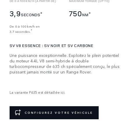
DE 0 À 100 KM/H (À PARTIR DE)
MAXIMUM TORQUE (UP TO)
3,9
750
*
*
SECONDS
NM
De 0 à 100 km/h en
*
3,7 secondes.
SV V8 ESSENCE : SV NOIR ET SV CARBONE
Une puissance exceptionnelle. Exploitez le plein potentiel
du moteur 4.4L V8 semi-hybride à double
turbocompresseur de 635 ch spécialement conçu, le plus
puissant jamais monté sur un Range Rover.
La variante P635 est détaillée ici.
CONFIGUREZ VOTRE VÉHICULE