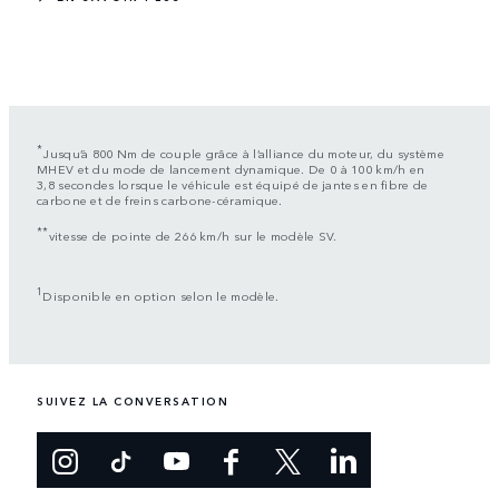
*
Jusqu’à 800 Nm de couple grâce à l’alliance du moteur, du système
MHEV et du mode de lancement dynamique. De 0 à 100 km/h en
3,8 secondes lorsque le véhicule est équipé de jantes en fibre de
carbone et de freins carbone-céramique.
**
vitesse de pointe de 266 km/h sur le modèle SV.
1
Disponible en option selon le modèle.
SUIVEZ LA CONVERSATION