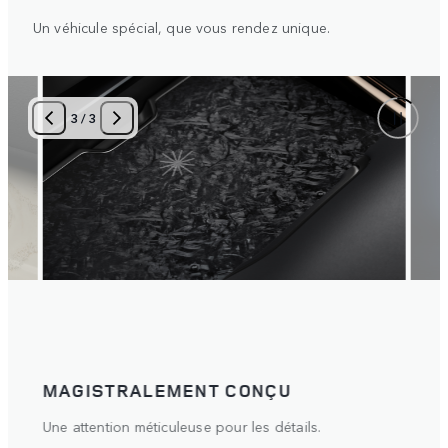
Un véhicule spécial, que vous rendez unique.
3
/
3
MAGISTRALEMENT CONÇU
PAR
riaux.
Une attention méticuleuse pour les détails.
Un vé