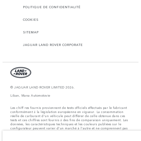
POLITIQUE DE CONFIDENTIALITÉ
COOKIES
SITEMAP
JAGUAR LAND ROVER CORPORATE
© JAGUAR LAND ROVER LIMITED 2026.
Liban, Mana Automotovie
Les chiff res fournis proviennent de tests officiels effectués par le fabricant
conformément å la législation européenne en vigueur. La consommation
réelle de carburant d'un véhicule peut différer de celle obtenue dans ces
tests et ces chiffres sont fournis å des fins de comparaison uniquement. Les
données, les caractéristiques techniques et les couleurs publiées sur le
configurateur peuvent varier d'un marché à l'autre et ne comprennent pas
de prix. Veuillez consulter votre concessionnaire pour des informations sur
la disponibilité et les prix.