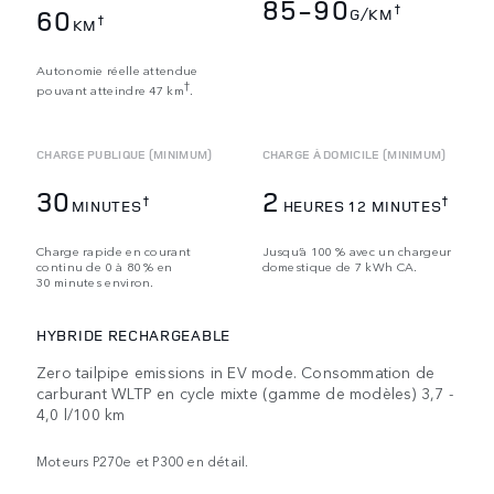
85-90
†
60
G/KM
†
KM
Autonomie réelle attendue
†
pouvant atteindre 47 km
.
CHARGE PUBLIQUE (MINIMUM)
CHARGE À DOMICILE (MINIMUM)
30
2
†
†
MINUTES
HEURES 12 MINUTES
Charge rapide en courant
Jusqu’à 100 % avec un chargeur
continu de 0 à 80 % en
domestique de 7 kWh CA.
30 minutes environ.
HYBRIDE RECHARGEABLE
Zero tailpipe emissions in EV mode. Consommation de
carburant WLTP en cycle mixte (gamme de modèles) 3,7 -
4,0 l/100 km
Moteurs P270e et P300 en détail.