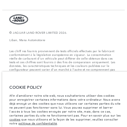
© JAGUAR LAND ROVER LIMITED 2026.
Liban, Mana Automotovie
Les chiff res fournis proviennent de tests officiels effectués par le fabricant
conformément å la législation européenne en vigueur. La consommation
réelle de carburant d'un véhicule peut différer de celle obtenue dans ces
tests et ces chiffres sont fournis å des fins de comparaison uniquement. Les
données, les caractéristiques techniques et les couleurs publiées sur le
configurateur peuvent varier d'un marché à l'autre et ne comprennent pas
de prix. Veuillez consulter votre concessionnaire pour des informations sur
la disponibilité et les prix.
Les poids indiqués correspondent à des spécifications de véhicule standard.
COOKIE POLICY
Les accessoires et autres éléments montés après le point de fabrication
affecteront la charge utile. Assurez-vous que le poids total en charge du
véhicule, les charges maximales par essieu et la charge utile ne sont pas
Afin d'améliorer notre site web, nous souhaiterions utiliser des cookies
dépassés lorsque vous chargez des accessoires, des occupants, des liquides
pour enregistrer certaines informations dans votre ordinateur. Nous avons
et des carburants.
déjà envoyé un des cookies que nous utilisons car certaines parties du site
ne peuvent pas fonctionner sans lui. Vous pouvez supprimer et barrer
Remarque importante sur les images et les spécifications.
La pénurie
l'accès à tous les cookies envoyés par notre site, mais, dans ce cas,
mondiale de semi-conducteurs affecte actuellement les spécifications de
certaines parties du site ne fonctionneront pas. Pour en savoir plus sur les
construction des véhicules, la disponibilité des options et les délais de
cookies
que nous utilisons et la façon de les supprimer, veuillez consulter
construction. Cette situation s’avère très fluctuante, et par conséquent, les
notre
politique de confidentialité
.
images utilisées actuellement sur le site Web peuvent ne pas refléter