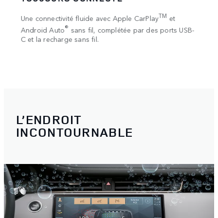
Le ré
3
TM
Une connectivité fluide avec Apple CarPlay
et
en vil
our
®
Android Auto
sans fil, complétée par des ports USB-
envir
C et la recharge sans fil.
 à la
ions
L’ENDROIT
INCONTOURNABLE