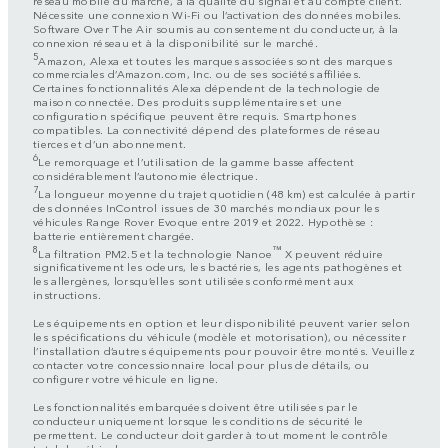
Nécessite une connexion Wi-Fi ou l’activation des données mobiles.
Software Over The Air soumis au consentement du conducteur, à la
connexion réseau et à la disponibilité sur le marché.
5
Amazon, Alexa et toutes les marques associées sont des marques
commerciales d’Amazon.com, Inc. ou de ses sociétés affiliées.
Certaines fonctionnalités Alexa dépendent de la technologie de
maison connectée. Des produits supplémentaires et une
configuration spécifique peuvent être requis. Smartphones
compatibles. La connectivité dépend des plateformes de réseau
tierces et d’un abonnement.
6
Le remorquage et l’utilisation de la gamme basse affectent
considérablement l’autonomie électrique.
7
La longueur moyenne du trajet quotidien (48 km) est calculée à partir
des données InControl issues de 30 marchés mondiaux pour les
véhicules Range Rover Evoque entre 2019 et 2022. Hypothèse :
batterie entièrement chargée.
8
™
La filtration PM2.5 et la technologie Nanoe
X peuvent réduire
significativement les odeurs, les bactéries, les agents pathogènes et
les allergènes, lorsqu’elles sont utilisées conformément aux
instructions.
Les équipements en option et leur disponibilité peuvent varier selon
les spécifications du véhicule (modèle et motorisation), ou nécessiter
l’installation d’autres équipements pour pouvoir être montés. Veuillez
contacter votre concessionnaire local pour plus de détails, ou
configurer votre véhicule en ligne.
Les fonctionnalités embarquées doivent être utilisées par le
conducteur uniquement lorsque les conditions de sécurité le
permettent. Le conducteur doit garder à tout moment le contrôle