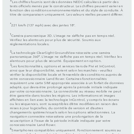
±
Les chiffres fournis sont des données NEDC calculées à partir des
tests officiels menés par le constructeur. Les chiffres peuvent varier en
fonction des conditions environnementales et du style de conduite. À
titre de comparaison uniquement. Les valeurs réelles peuvent différer.
*
221 km/h (137 mph) avec des jantes 18”.
1
Caméra panoramique 3D. L’image ne s’affiche pas en temps réel.
Vérifiez les alentours pour plus de sécurité. Soumis aux
réglementations locales.
2
La technologie ClearSight GroundView nécessite une caméra
panoramique 360°. L’image ne s’affiche pas en temps réel. Vérifiez les
alentours pour plus de sécurité. Équipement en option.
3
Les fonctionnalités, options et services tiers de Pivi et InControl,
ainsi que leur disponibilité, varient selon les marchés – veuillez
vérifier la disponibilité locale et l’ensemble des conditions auprès de
votre concessionnaire Land Rover. Certaines fonctionnalités
requièrent une carte SIM appropriée associée à un forfait de données
adapté, qui devra être prolongé après la période initiale indiquée
par votre concessionnaire. La connectivité au réseau mobile ne peut
être garantie dans toutes les régions. Les informations et images
affichées en lien avec la technologie InControl, y compris les écrans
ou les séquences, sont susceptibles d’être modifiées en raison des
mises à jour logicielles, du contrôle de version et d’autres
changements système/visuels selon les options sélectionnées. La
navigation connectée nécessitera une prolongation de la
souscription à l’issue de la période initiale indiquée par votre
concessionnaire Land Rover.
4
Smartphones compatibles uniquement. Fonctionnement soumis au
réseau mobile du marché, à la qualité du signal et au compte client.