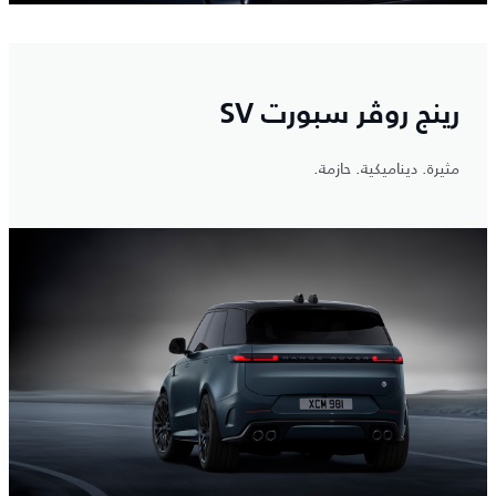
رينج روڤر سبورت SV
مثيرة. ديناميكية. حازمة.