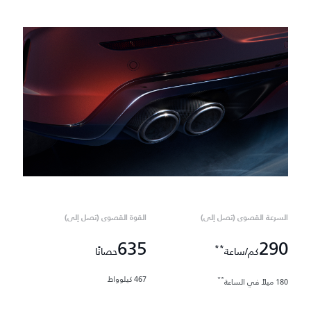
السرعة القصوى (تصل إلى)
القوة القصوى (تصل إلى)
635
290
**
كم/ساعة
حصانًا
467 كيلوواط
**
180 ميلاً في الساعة