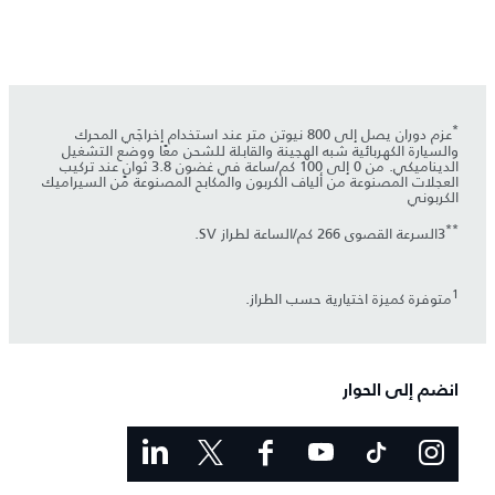
*
عزم دوران يصل إلى 800 نيوتن متر عند استخدام إخراجَي المحرك
والسيارة الكهربائية شبه الهجينة والقابلة للشحن معًا ووضع التشغيل
الديناميكي. من 0 إلى 100 كم/ساعة في غضون 3.8 ثوانٍ عند تركيب
العجلات المصنوعة من ألياف الكربون والمكابح المصنوعة من السيراميك
الكربوني
**
3السرعة القصوى 266 كم/الساعة لطراز SV.
1
متوفرة كميزة اختيارية حسب الطراز.
انضم إلى الحوار