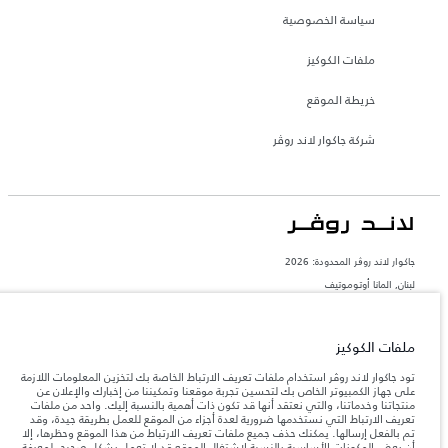
سياسة الخصوصية
ملفات الكوكيز
خريطة الموقع
شركة جاكوار لاند روڤر
جاكوار لاند روڨر المحدودة: 2026
لبنان, المانا أوتوموتيف
تعكس الأوزان المذكورة مواصفات السيارة القياسية. سوف تؤثر الإكسسوارات وغيرها من
العناصر المثبتة بعد نقطة التصنيع في الحمولة. تأكد من عدم تجاوز الوزن الإجمالي للسيارة
والحد الأقصى لأحمال المحور عند تحميل السيارة بالإكسسوارات والركاب والسوائل والوقود
ملفات الكوكيز
والحمولة.
تود جاكوار لاند روڤر استخدام ملفات تعريف الارتباط الخاصة بك لتخزين المعلومات اللازمة
على جهاز الكمبيوتر الخاص بك لتحسين تجربة موقعنا وتمكيننا من إخبارك والإعلان عن
المعلومات والمواصفات والأسعار والألوان المذكورة على هذا الموقع قد تختلف من بلد إلى
منتجاتنا وخدماتنا، والتي نعتقد أنها قد تكون ذات أهمية بالنسبة إليك. واحد من ملفات
آخر، كما أنّها قد تتغير بدون إشعار مسبق. الرجاء التواصل مع وكيلنا المحلي للتأكد من توفّرها
تعريف الارتباط التي نستخدمها ضرورية لعدة أجزاء من الموقع للعمل بطريقة جيدة، وقد
والتحقق من الأسعار.
تم بالفعل إرسالها. يمكنك حذف جميع ملفات تعريف الارتباط من هذا الموقع وحظرها، إلا
إن النقص العالمي في أشباه الموصلات يؤثر حاليًا
أن بعض المكونات الأساسية بالنسبة لاشتغال الموقع قد لا تعمل بشكل صحيح. لمعرفة
ملاحظة مهمة حول الصور والمواصفات.