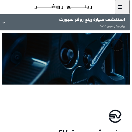
استكشف سيارة رينج روڤر سبورت
رينج روڤر سبورت SV