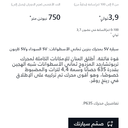
من 0 إلى 100 كم/ساعة (بدايةً من)
الحد الأقصى لعزم الدوران (يصل إلى)
750
3,9
*
*
ثوانٍ
نيوتن متر
0-100 كم/الساعة في غضون 3,7
*
ثوانٍ.
سيارة SV بمحرك بنزين ثماني الأسطوانات: SV السوداء وSV كاربون
قوة فائقة. أطلق العنان للإمكانات الكاملة لمحرك
تربوتشارجد المزدوج ثماني الأسطوانات شبه الهجين
بقدرة 635 حصانًا وسعة 4,4 لترات والمضبوط
خصوصًا، وهو أقوى محرك تم تركيبه على الإطلاق
في رينج روڤر.
تفاصيل محرك P635.
صمّم سيارتك