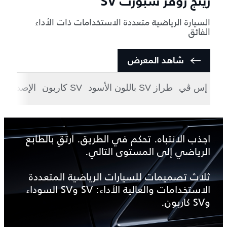
رينج روڤر سبورت SV
السيارة الرياضية متعددة الاستخدامات ذات الأداء
الفائق
شاهد المعرض
إس ڤي
طراز SV باللون الأسود
SV كاربون
الإصدارات
اجذب الانتباه. تحكم في الطريق. ارتقِ بالطابع
الرياضي إلى المستوى التالي.
ثلاث تصميمات للسيارات الرياضية المتعددة
الاستخدامات والعالية الأداء: SV وSV السوداء
وSV كاربون.