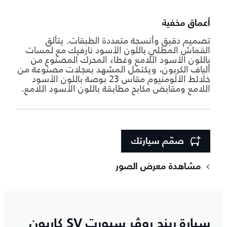
أعماق مخفية
تصميم دقيق وأنسجة متعددة الطبقات. يتألق
القماش المطلي باللون الأسود نارفيك مع لمسات
باللون الأسود اللامع وغطاء المحرك المصنوع من
ألياف الكربون، ويكتمل المشهد بعجلات مصنوعة من
خلائط الألومنيوم مقاس 23 بوصة باللون الأسود
اللامع ومقابض مكابح مطابقة باللون الأسود اللامع.
صمّم سيارتك
مشاهدة معرض الصور
سيارة رينج روڤر سبورت SV كاربون