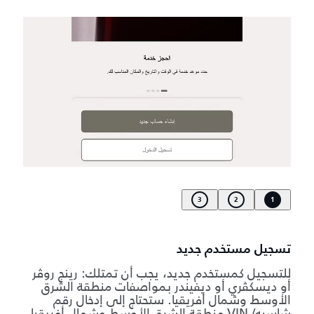
3
2
1
تسجيل مستخدم جديد
للتسجيل كمستخدم جديد، يجب أن تمتلك: رينج روڤر
أو ديسكڤري أو ديفيندر بمواصفات منطقة الشرق
الأوسط وشمال أفريقيا. ستحتاج إلى إدخال رقم
شاسيه/ VIN منطقة الشرق الأوسط وشمال أفريقيا