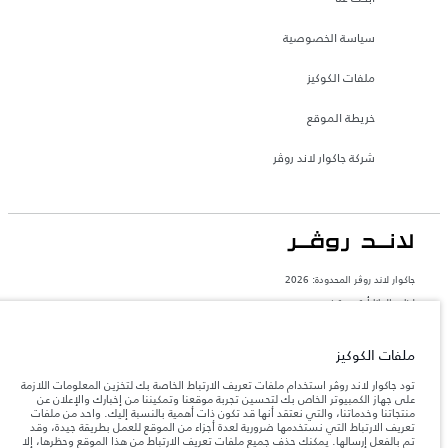
سياسة الخصوصية
ملفات الكوكيز
خريطة الموقع
شركة جاكوار لاند روڤر
جاكوار لاند روڨر المحدودة: 2026
لبنان, المانا أوتوموتيف
تعكس الأوزان المذكورة مواصفات السيارة القياسية. سوف تؤثر الإكسسوارات وغيرها من
العناصر المثبتة بعد نقطة التصنيع في الحمولة. تأكد من عدم تجاوز الوزن الإجمالي للسيارة
ملفات الكوكيز
والحد الأقصى لأحمال المحور عند تحميل السيارة بالإكسسوارات والركاب والسوائل والوقود
والحمولة.
تود جاكوار لاند روڤر استخدام ملفات تعريف الارتباط الخاصة بك لتخزين المعلومات اللازمة
على جهاز الكمبيوتر الخاص بك لتحسين تجربة موقعنا وتمكيننا من إخبارك والإعلان عن
منتجاتنا وخدماتنا، والتي نعتقد أنها قد تكون ذات أهمية بالنسبة إليك. واحد من ملفات
المعلومات والمواصفات والأسعار والألوان المذكورة على هذا الموقع قد تختلف من بلد إلى
تعريف الارتباط التي نستخدمها ضرورية لعدة أجزاء من الموقع للعمل بطريقة جيدة، وقد
آخر، كما أنّها قد تتغير بدون إشعار مسبق. الرجاء التواصل مع وكيلنا المحلي للتأكد من توفّرها
تم بالفعل إرسالها. يمكنك حذف جميع ملفات تعريف الارتباط من هذا الموقع وحظرها، إلا
والتحقق من الأسعار.