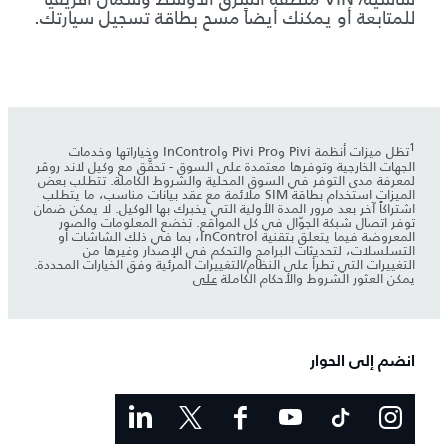
للمتابعة أو يمكنك أيضاً مسح بطاقة تسجيل سيارتك.
1
تظل ميزات أنظمة Pivi وPivi Pro وInControl وخياراتها وخدمات
الجهات الخارجية وتوفرها معتمدة على السوق - تحقَّق مع وكيل لاند روڤر
لمعرفة مدى التوفر في السوق المحلية والشروط الكاملة. تتطلب بعض
الميزات استخدام بطاقة SIM ملائمة مع عقد بيانات مناسب، ما يتطلب
اشتراكاً آخر بعد مرور المدة الأولية التي يخبرك بها الوكيل. لا يمكن ضمان
توفر اتصال شبكة الجوّال في كل المواقع. تخضع المعلومات والصور
المعروضة فيما يتعلق بتقنية InControl، بما في ذلك الشاشات أو
التسلسلات، لتحديثات البرامج والتحكم في الإصدار وغيرها من
التغييرات التي تطرأ على النظام/التغييرات المرئية وفق الخيارات المحددة.
يمكن العثور الشروط والأحكام الكاملة
على
انضم إلى الحوار