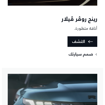
رينج روڤر ڤيلار
أناقة متطورة.
اكتشف
صمم سيارتك