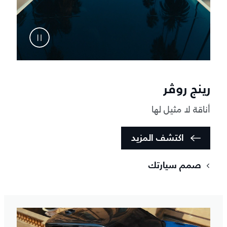
رينج روڤر
أناقة لا مثيل لها
اكتشف المزيد
صمم سيارتك