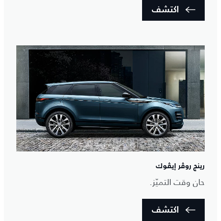
اكتشف
رينج روڤر إيڤوك
حان وقت التميّز.
اكتشف