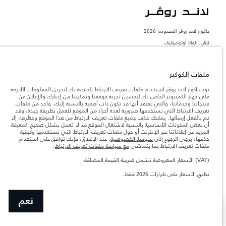
جاكوار لاند روڨر المحدودة: 2026
لبنان, المانا أوتوموتيف
تعكس الأوزان المذكورة مواصفات السيارة القياسية. سوف تؤثر الإكسسوارات وغيرها من
العناصر المثبتة بعد نقطة التصنيع في الحمولة. تأكد من عدم تجاوز الوزن الإجمالي للسيارة
والحد الأقصى لأحمال المحور عند تحميل السيارة بالإكسسوارات والركاب والسوائل والوقود
ملفات الكوكيز
والحمولة.
تود جاكوار لاند روڤر استخدام ملفات تعريف الارتباط الخاصة بك لتخزين المعلومات اللازمة
على جهاز الكمبيوتر الخاص بك لتحسين تجربة موقعنا وتمكيننا من إخبارك والإعلان عن
المعلومات والمواصفات والأسعار والألوان المذكورة على هذا الموقع قد تختلف من بلد إلى
منتجاتنا وخدماتنا، والتي نعتقد أنها قد تكون ذات أهمية بالنسبة إليك. واحد من ملفات
آخر، كما أنّها قد تتغير بدون إشعار مسبق. الرجاء التواصل مع وكيلنا المحلي للتأكد من توفّرها
تعريف الارتباط التي نستخدمها ضرورية لعدة أجزاء من الموقع للعمل بطريقة جيدة، وقد
والتحقق من الأسعار.
تم بالفعل إرسالها. يمكنك حذف جميع ملفات تعريف الارتباط من هذا الموقع وحظرها، إلا
إن النقص العالمي في أشباه الموصلات يؤثر حاليًا
أن بعض المكونات الأساسية بالنسبة لاشتغال الموقع قد لا تعمل بشكل صحيح. لمعرفة
ملاحظة مهمة حول الصور والمواصفات.
في مواصفات تصميم السيارات وتوفر الخيارات وتوقيتات التصاميم. هذا ظرف ديناميكي
المزيد عن إعلاناتنا عبر الإنترنت أو حول ملفات تعريف الارتباط التي نستخدمها وكيفية
للغاية، ونتيجة لذلك، قد لا تمثّل الصور المستخدَمة ضمن موقع الويب حاليًا المواصفات الحالية
حذفها، يرجى الرجوع إلى
سياسة الخصوصية
. عند الإغلاق، فإنك توافق على استخدام
بالكامل بالنسبة إلى الميزات والخيارات والحلية ومجموعات الألوان. يرجى استشارة وكيلك الذي
ملفات تعريف الارتباط بما يتماشى
مع سياسة ملفات تعريف الارتباط
.
سيتمكّن من تأكيد أي تقييدات حالية معك للسماح لك باتخاذ قرار مدروس
(VAT) الأسعار المعروضة تشمل ضريبة القيمة المضافة.
الأرقام المقدمة هي نتيجة لاختبارات المصنع الرسمية وفقاً لتشريعات الاتحاد الأوروبي. قد
يتباين استهلك الوقود الفعلي للمركبة عن ذلك المتحقق في تلك الاختبارات كما أن هذه
تطبق الأسعار على طرازات 2026 فقط.
الأرقام بغرض المقارنة فحسب.
نعم
SHOW MORE
صمّم سيارتك