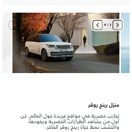
4
/
4
منزل رينج روڤر
جمال
تجارب حصرية في مواقع فريدة حول العالم. كن
نحن ن
أول من يشاهد الطرازات الحصرية ويقودها،
واكتشف نمط حياة رينج روڤر الفاخر.