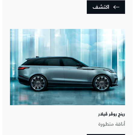
اكتشف
رينج روڤر ڤيلار
أناقة متطورة