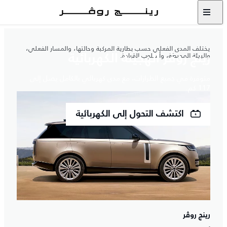
يختلف المدى الفعلي حسب بطارية المركبة وحالتها، والمسار الفعلي،
والبيئة المحيطة، وأسلوب القيادة.
رينج روڤر الهجينة الكهربائية
متوفرة في جميع الطرازات، مع مدى كهربائي بالكامل يصل إلى
117 كم.
اكتشف التحول إلى الكهربائية
رينج روڤر