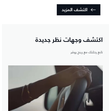
اك
اكتشف المزيد
اكتشف وجهات نظر جديدة
تابع رحلتك مع رينج روڤر