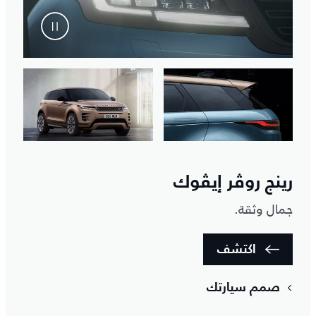
رينج روڤر إيڤوك
جمال وثقة.
اكتشف
صمم سيارتك