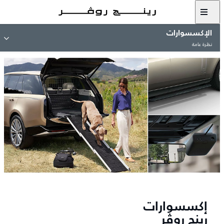
الإكسسوارات
نظرة عامة
إكسسوارات
رينج روڤر