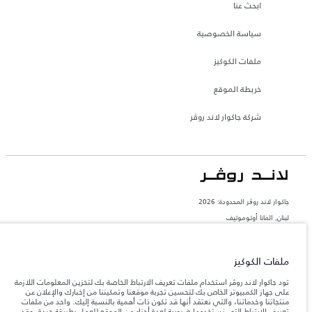
ابحث عنا
سياسة الخصوصية
ملفات الكوكيز
خريطة الموقع
شركة جاكوار لاند روڤر
جاكوار لاند روڨر المحدودة: 2026
لبنان, المانا أوتوموتيف
تعكس الأوزان المذكورة مواصفات السيارة القياسية. سوف تؤثر الإكسسوارات وغيرها من
العناصر المثبتة بعد نقطة التصنيع في الحمولة. تأكد من عدم تجاوز الوزن الإجمالي للسيارة
والحد الأقصى لأحمال المحور عند تحميل السيارة بالإكسسوارات والركاب والسوائل والوقود
ملفات الكوكيز
والحمولة.
تود جاكوار لاند روڤر استخدام ملفات تعريف الارتباط الخاصة بك لتخزين المعلومات اللازمة
على جهاز الكمبيوتر الخاص بك لتحسين تجربة موقعنا وتمكيننا من إخبارك والإعلان عن
المعلومات والمواصفات والأسعار والألوان المذكورة على هذا الموقع قد تختلف من بلد إلى
منتجاتنا وخدماتنا، والتي نعتقد أنها قد تكون ذات أهمية بالنسبة إليك. واحد من ملفات
آخر، كما أنّها قد تتغير بدون إشعار مسبق. الرجاء التواصل مع وكيلنا المحلي للتأكد من توفّرها
تعريف الارتباط التي نستخدمها ضرورية لعدة أجزاء من الموقع للعمل بطريقة جيدة، وقد