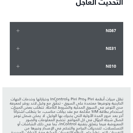
التحديث العاجل
N867
N831
N810
تظل ميزات أنظمة Pivi وPivi Pro وInControl وخياراتها وخدمات الجهات
الخارجية وتوفرها معتمدة على السوق - تحقَّق مع وكيل لاند روڤر لمعرفة
مدى التوفر في السوق المحلية والشروط الكاملة. تتطلب بعض الميزات
استخدام بطاقة SIM ملائمة مع عقد بيانات مناسب، ما يتطلب اشتراكاً
آخر بعد مرور المدة الأولية التي يخبرك بها الوكيل. لا يمكن ضمان توفر
اتصال شبكة الجوّال في كل المواقع. تخضع المعلومات والصور
المعروضة فيما يتعلق بتقنية InControl، بما في ذلك الشاشات أو
التسلسلات، لتحديثات البرامج والتحكم في الإصدار وغيرها من
التغييرات التي تطرأ على النظام/التغييرات المرئية وفق الخيارات المحددة.