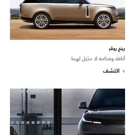
رينج روڤر
أناقة وفخامة لا مثيل لهما.
اكتشف