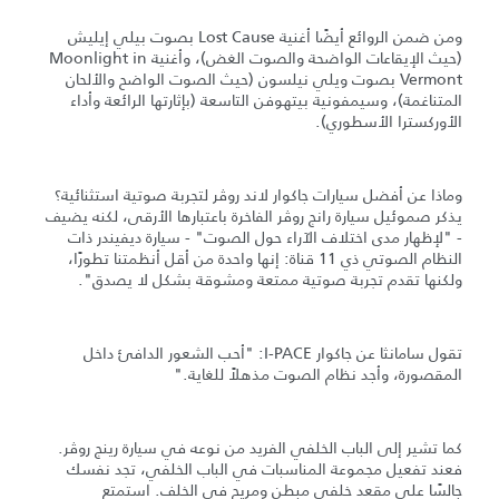
ومن ضمن الروائع أيضًا أغنية Lost Cause بصوت بيلي إيليش
(حيث الإيقاعات الواضحة والصوت الغض)، وأغنية Moonlight in
Vermont بصوت ويلي نيلسون (حيث الصوت الواضح والألحان
المتناغمة)، وسيمفونية بيتهوفن التاسعة (بإثارتها الرائعة وأداء
الأوركسترا الأسطوري).
وماذا عن أفضل سيارات جاكوار لاند روڤر لتجربة صوتية استثنائية؟
يذكر صموئيل سيارة رانج روڤر الفاخرة باعتبارها الأرقى، لكنه يضيف
- "لإظهار مدى اختلاف الآراء حول الصوت" - سيارة ديفيندر ذات
النظام الصوتي ذي 11 قناة: إنها واحدة من أقل أنظمتنا تطورًا،
ولكنها تقدم تجربة صوتية ممتعة ومشوقة بشكل لا يصدق".
تقول سامانثا عن جاكوار I-PACE: "أحب الشعور الدافئ داخل
المقصورة، وأجد نظام الصوت مذهلاً للغاية."
كما تشير إلى الباب الخلفي الفريد من نوعه في سيارة رينج روڤر.
فعند تفعيل مجموعة المناسبات في الباب الخلفي، تجد نفسك
جالسًا على مقعد خلفي مبطن ومريح في الخلف. استمتع