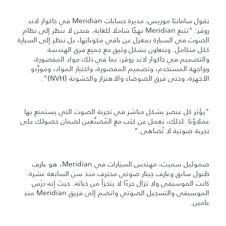
تقول سامانثا موريس، مديرة حسابات Meridian في جاكوار لاند
روڤر: "تتبع Meridian نهجًا شاملا للغاية. فنحن لا ننظر إلى نظام
الصوت في السيارة بمعزل عن باقي مكوناتها، بل ننظر إلى السيارة
ككل متكامل. ونتعاون بشكل وثيق مع جميع فرق الهندسة
والتصميم في جاكوار لاند روڤر، بما في ذلك مواد المقصورة،
وواجهة المستخدم، وتصميم المقصورة، واختيار المواد، ومورِّدو
الأجهزة، وحتى فرق الضوضاء والاهتزاز والخشونة (NVH)".
"يؤثر كل عنصر بشكل مباشر في تجربة الصوت التي يستمتع بها
عملاؤنا. لذلك، نعمل عن كثب مع المُصنِّعين لضمان حصولك على
تجربة صوتية لا تُضاهى."
صموئيل سميث، مهندس السيارات في Meridian، هو عازف
طبول سابق وعازف جيتار صوتي محترف منذ سن السابعة عشرة.
كانت الموسيقى ولا تزال جزءًا لا يتجزأ من حياته. حيث إنه درَس
الموسيقى والتسجيل الصوتي وانضم إلى فريق Meridian منذ
عامين.