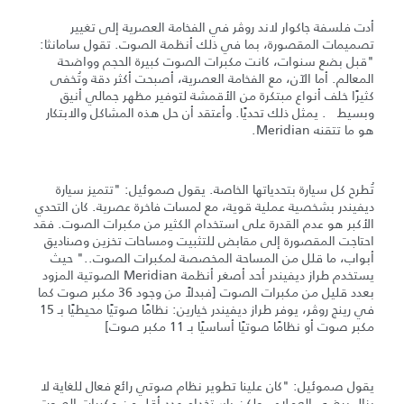
أدت فلسفة جاكوار لاند روڤر في الفخامة العصرية إلى تغيير
تصميمات المقصورة، بما في ذلك أنظمة الصوت. تقول سامانثا:
"قبل بضع سنوات، كانت مكبرات الصوت كبيرة الحجم وواضحة
المعالم. أما الآن، مع الفخامة العصرية، أصبحت أكثر دقة وتُخفى
كثيرًا خلف أنواع مبتكرة من الأقمشة لتوفير مظهر جمالي أنيق
وبسيط . يمثل ذلك تحديًا. وأعتقد أن حل هذه المشاكل والابتكار
هو ما تتقنه Meridian.
تُطرح كل سيارة بتحدياتها الخاصة. يقول صموئيل: "تتميز سيارة
ديفيندر بشخصية عملية قوية، مع لمسات فاخرة عصرية. كان التحدي
الأكبر هو عدم القدرة على استخدام الكثير من مكبرات الصوت. فقد
احتاجت المقصورة إلى مقابض للتثبيت ومساحات تخزين وصناديق
أبواب، ما قلل من المساحة المخصصة لمكبرات الصوت.." حيث
يستخدم طراز ديفيندر أحد أصغر أنظمة Meridian الصوتية المزود
بعدد قليل من مكبرات الصوت [فبدلاً من وجود 36 مكبر صوت كما
في رينج روڤر، يوفر طراز ديفيندر خيارين: نظامًا صوتيًا محيطيًا بـ 15
مكبر صوت أو نظامًا صوتيًا أساسيًا بـ 11 مكبر صوت]
يقول صموئيل: "كان علينا تطوير نظام صوتي رائع فعال للغاية لا
يزال يرضي العملاء - ولكن باستخدام عدد أقل من مكبرات الصوت.