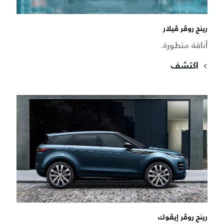
رينج روڤر ڤيلار
أناقة متطورة.
اكتشف
رينج روڤر إيڤوك