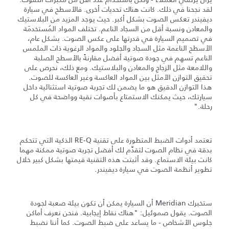
لقد نجحنا في ذلك. كانت هناك تحديات أخرى. فالأسطح في سيارة
ديفيندر تعكس الصوت بشكل أكبر. حيث يوجد المزيد من البلاستيك
والمعادن ونسبة أقل من السجاد الناعم. تختلف المواد المُستخدمَة
في تصميم السيارة في قدرتها على عكس الصوت. بشكل عام،
الأسطح الناعمة مثل السجاد والجلود والمواد الرغوية ذات الملمس
الناعم تسهم في جودة صوتية أفضل مقارنةً بالأسطح الصلبة
واللامعة مثل الزجاج والمعادن والبلاستيك. ومع ذلك، نحرص على
تحقيق التوازن الأمثل بين المواد العاكسة وغير العاكسة للصوت.
هذا التوازن الدقيق هو ما يضمن لك تجربة صوتية استثنائية داخل
سيارتك، حيث يمكنك الاستمتاع بأصوات نقية وواضحة في كل
رحلة."
تعتمد أدوات الضبط المتطورة على تقنية RE-Q الذكية التي تتحكم
بدقة في نظام الصوت لتقدِّم لك أفضل تجربة صوتية ممكنة مهما
كانت بيئة الاستماع. وقد أثبتت هذه التقنية قيمتها بشكل كبير خلال
تطوير أنظمة الصوت في سيارة ديفيندر.
ستخبرك Meridian أن السيارة يمكن أن تكون بيئة صعبة لجودة
الصوت. يقول صموئيل: "هناك نقاط إيجابية. فنحن نعرف أماكن
جلوس الأشخاص - ما يساعد على ضبط الصوت. كما أننا نضبط