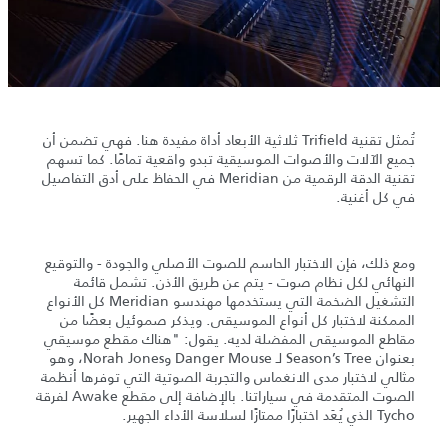
تُمثل تقنية Trifield ثلاثية الأبعاد أداة مفيدة هنا. فهي تضمن أن
جميع الآلات والأصوات الموسيقية تبدو واقعية تمامًا. كما تسهم
تقنية الدقة الرقمية من Meridian في الحفاظ على أدق التفاصيل
في كل أغنية.
ومع ذلك، فإن الاختبار الحاسم للصوت الأصلي والجودة - والتوقيع
النهائي لكل نظام صوت - يتم عن طريق الأذن. تشمل قائمة
التشغيل الضخمة التي يستخدمها مهندسو Meridian كل الأنواع
الممكنة لاختبار كل أنواع الموسيقى. ويذكر صموئيل بعضًا من
مقاطع الموسيقى المفضلة لديه. يقول: "هناك مقطع موسيقي
بعنوان Season’s Tree لـ Danger Mouse وNorah Jones، وهو
مثالي لاختبار مدى الانغماس والتجربة الصوتية التي توفرها أنظمة
الصوت المتقدمة في سياراتنا. بالإضافة إلى مقطع Awake لفرقة
Tycho الذي يُعَد اختبارًا ممتازًا لسلاسة الأداء الجهير.