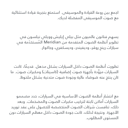
اجمع بين روعة القيادة والموسيقى. استمتع بتجربة قيادة استثنائية
مع صوت الموسيقى المفضلة لديك.
يسهم فنانون عالميون مثل بيلي إيليش وويلي نيلسون في
تطوير أنظمة الصوت المتقدمة من Meridian المُستخدَمة في
سيارات رينج روڤر، وديفيندر، وديسكفري، وجاكوار.
تطورت أنظمة الصوت داخل السيارات بشكل مذهل. قديمًا، كانت
السيارات مزوَّدة بأجهزة صوت إضافية (كاسيتات) ومكبرات صوت. ما
كان ينتج عنه ضوضاء عالية وجودة صوت متدنية بشكل ملحوظ.
مع انتشار أنظمة الصوت الأساسية في السيارات، حدد مصممو
السيارات أماكن ثابتة لتركيب مكبرات الصوت والمضخمات. وبعد
ذلك، تنافست شركات الصوت المتخصصة للحصول على عقد توريد
الأجهزة. ونتيجة لذلك، كانت جودة الصوت داخل معظم السيارات دون
المستوى المطلوب.