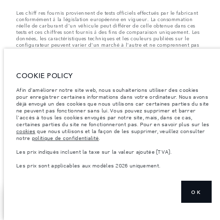
Les chiff res fournis proviennent de tests officiels effectués par le fabricant
conformément å la législation européenne en vigueur. La consommation
réelle de carburant d'un véhicule peut différer de celle obtenue dans ces
tests et ces chiffres sont fournis å des fins de comparaison uniquement. Les
données, les caractéristiques techniques et les couleurs publiées sur le
configurateur peuvent varier d'un marché à l'autre et ne comprennent pas
de prix. Veuillez consulter votre concessionnaire pour des informations sur
la disponibilité et les prix.
Les poids indiqués correspondent à des spécifications de véhicule standard.
COOKIE POLICY
Les accessoires et autres éléments montés après le point de fabrication
affecteront la charge utile. Assurez-vous que le poids total en charge du
Afin d'améliorer notre site web, nous souhaiterions utiliser des cookies
véhicule, les charges maximales par essieu et la charge utile ne sont pas
dépassés lorsque vous chargez des accessoires, des occupants, des liquides
pour enregistrer certaines informations dans votre ordinateur. Nous avons
et des carburants.
déjà envoyé un des cookies que nous utilisons car certaines parties du site
ne peuvent pas fonctionner sans lui. Vous pouvez supprimer et barrer
Remarque importante sur les images et les spécifications.
La pénurie
l'accès à tous les cookies envoyés par notre site, mais, dans ce cas,
mondiale de semi-conducteurs affecte actuellement les spécifications de
certaines parties du site ne fonctionneront pas. Pour en savoir plus sur les
construction des véhicules, la disponibilité des options et les délais de
cookies
que nous utilisons et la façon de les supprimer, veuillez consulter
construction. Cette situation s’avère très fluctuante, et par conséquent, les
notre
politique de confidentialité
.
images utilisées actuellement sur le site Web peuvent ne pas refléter
entièrement les spécifications actuelles en ce qui concerne les
Les prix indiqués incluent la taxe sur la valeur ajoutée (TVA).
caractéristiques, les options, les finitions et les combinaisons de couleurs.
Veuillez consulter votre concessionnaire pour avoir confirmation des
Les prix sont applicables aux modèles 2026 uniquement.
restrictions actuelles et faire un choix éclairé
OK
TROUVEZ UN
AFFICHER PLUS
CONCESSIONNAIRE