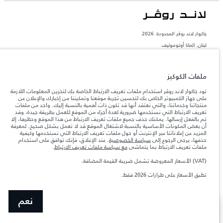
جاكوار لاند روڨر المحدودة: 2026
لبنان, المانا أوتوموتيف
تعكس الأوزان المذكورة مواصفات السيارة القياسية. سوف تؤثر الإكسسوارات وغيرها من
العناصر المثبتة بعد نقطة التصنيع في الحمولة. تأكد من عدم تجاوز الوزن الإجمالي للسيارة
والحد الأقصى لأحمال المحور عند تحميل السيارة بالإكسسوارات والركاب والسوائل والوقود
ملفات الكوكيز
والحمولة.
تود جاكوار لاند روڤر استخدام ملفات تعريف الارتباط الخاصة بك لتخزين المعلومات اللازمة
على جهاز الكمبيوتر الخاص بك لتحسين تجربة موقعنا وتمكيننا من إخبارك والإعلان عن
المعلومات والمواصفات والأسعار والألوان المذكورة على هذا الموقع قد تختلف من بلد إلى
منتجاتنا وخدماتنا، والتي نعتقد أنها قد تكون ذات أهمية بالنسبة إليك. واحد من ملفات
آخر، كما أنّها قد تتغير بدون إشعار مسبق. الرجاء التواصل مع وكيلنا المحلي للتأكد من توفّرها
تعريف الارتباط التي نستخدمها ضرورية لعدة أجزاء من الموقع للعمل بطريقة جيدة، وقد
والتحقق من الأسعار.
تم بالفعل إرسالها. يمكنك حذف جميع ملفات تعريف الارتباط من هذا الموقع وحظرها، إلا
إن النقص العالمي في أشباه الموصلات يؤثر حاليًا
أن بعض المكونات الأساسية بالنسبة لاشتغال الموقع قد لا تعمل بشكل صحيح. لمعرفة
ملاحظة مهمة حول الصور والمواصفات.
في مواصفات تصميم السيارات وتوفر الخيارات وتوقيتات التصاميم. هذا ظرف ديناميكي
المزيد عن إعلاناتنا عبر الإنترنت أو حول ملفات تعريف الارتباط التي نستخدمها وكيفية
للغاية، ونتيجة لذلك، قد لا تمثّل الصور المستخدَمة ضمن موقع الويب حاليًا المواصفات الحالية
حذفها، يرجى الرجوع إلى
سياسة الخصوصية
. عند الإغلاق، فإنك توافق على استخدام
بالكامل بالنسبة إلى الميزات والخيارات والحلية ومجموعات الألوان. يرجى استشارة وكيلك الذي
ملفات تعريف الارتباط بما يتماشى
مع سياسة ملفات تعريف الارتباط
.
سيتمكّن من تأكيد أي تقييدات حالية معك للسماح لك باتخاذ قرار مدروس
(VAT) الأسعار المعروضة تشمل ضريبة القيمة المضافة.
الأرقام المقدمة هي نتيجة لاختبارات المصنع الرسمية وفقاً لتشريعات الاتحاد الأوروبي. قد
يتباين استهلك الوقود الفعلي للمركبة عن ذلك المتحقق في تلك الاختبارات كما أن هذه
تطبق الأسعار على طرازات 2026 فقط.
الأرقام بغرض المقارنة فحسب.
نعم
عرض المزيد
ابحث عن وكيل