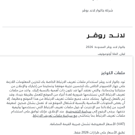
شركة جاكوار لاند روڤر
جاكوار لاند روڨر المحدودة: 2026
لبنان, المانا أوتوموتيف
تعكس الأوزان المذكورة مواصفات السيارة القياسية. سوف تؤثر الإكسسوارات وغيرها من
العناصر المثبتة بعد نقطة التصنيع في الحمولة. تأكد من عدم تجاوز الوزن الإجمالي للسيارة
والحد الأقصى لأحمال المحور عند تحميل السيارة بالإكسسوارات والركاب والسوائل والوقود
ملفات الكوكيز
والحمولة.
تود جاكوار لاند روڤر استخدام ملفات تعريف الارتباط الخاصة بك لتخزين المعلومات اللازمة
على جهاز الكمبيوتر الخاص بك لتحسين تجربة موقعنا وتمكيننا من إخبارك والإعلان عن
المعلومات والمواصفات والأسعار والألوان المذكورة على هذا الموقع قد تختلف من بلد إلى
منتجاتنا وخدماتنا، والتي نعتقد أنها قد تكون ذات أهمية بالنسبة إليك. واحد من ملفات
آخر، كما أنّها قد تتغير بدون إشعار مسبق. الرجاء التواصل مع وكيلنا المحلي للتأكد من توفّرها
تعريف الارتباط التي نستخدمها ضرورية لعدة أجزاء من الموقع للعمل بطريقة جيدة، وقد
والتحقق من الأسعار.
تم بالفعل إرسالها. يمكنك حذف جميع ملفات تعريف الارتباط من هذا الموقع وحظرها، إلا
إن النقص العالمي في أشباه الموصلات يؤثر حاليًا
أن بعض المكونات الأساسية بالنسبة لاشتغال الموقع قد لا تعمل بشكل صحيح. لمعرفة
ملاحظة مهمة حول الصور والمواصفات.
في مواصفات تصميم السيارات وتوفر الخيارات وتوقيتات التصاميم. هذا ظرف ديناميكي
المزيد عن إعلاناتنا عبر الإنترنت أو حول ملفات تعريف الارتباط التي نستخدمها وكيفية
للغاية، ونتيجة لذلك، قد لا تمثّل الصور المستخدَمة ضمن موقع الويب حاليًا المواصفات الحالية
حذفها، يرجى الرجوع إلى
سياسة الخصوصية
. عند الإغلاق، فإنك توافق على استخدام
بالكامل بالنسبة إلى الميزات والخيارات والحلية ومجموعات الألوان. يرجى استشارة وكيلك الذي
ملفات تعريف الارتباط بما يتماشى
مع سياسة ملفات تعريف الارتباط
.
سيتمكّن من تأكيد أي تقييدات حالية معك للسماح لك باتخاذ قرار مدروس
(VAT) الأسعار المعروضة تشمل ضريبة القيمة المضافة.
الأرقام المقدمة هي نتيجة لاختبارات المصنع الرسمية وفقاً لتشريعات الاتحاد الأوروبي. قد
يتباين استهلك الوقود الفعلي للمركبة عن ذلك المتحقق في تلك الاختبارات كما أن هذه
تطبق الأسعار على طرازات 2026 فقط.
الأرقام بغرض المقارنة فحسب.