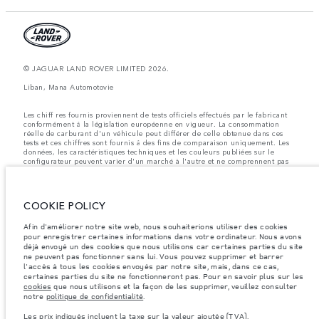
© JAGUAR LAND ROVER LIMITED 2026.
Liban, Mana Automotovie
Les chiff res fournis proviennent de tests officiels effectués par le fabricant
conformément å la législation européenne en vigueur. La consommation
réelle de carburant d'un véhicule peut différer de celle obtenue dans ces
tests et ces chiffres sont fournis å des fins de comparaison uniquement. Les
données, les caractéristiques techniques et les couleurs publiées sur le
configurateur peuvent varier d'un marché à l'autre et ne comprennent pas
de prix. Veuillez consulter votre concessionnaire pour des informations sur
la disponibilité et les prix.
Les poids indiqués correspondent à des spécifications de véhicule standard.
COOKIE POLICY
Les accessoires et autres éléments montés après le point de fabrication
affecteront la charge utile. Assurez-vous que le poids total en charge du
Afin d'améliorer notre site web, nous souhaiterions utiliser des cookies
véhicule, les charges maximales par essieu et la charge utile ne sont pas
dépassés lorsque vous chargez des accessoires, des occupants, des liquides
pour enregistrer certaines informations dans votre ordinateur. Nous avons
et des carburants.
déjà envoyé un des cookies que nous utilisons car certaines parties du site
ne peuvent pas fonctionner sans lui. Vous pouvez supprimer et barrer
Remarque importante sur les images et les spécifications.
La pénurie
l'accès à tous les cookies envoyés par notre site, mais, dans ce cas,
mondiale de semi-conducteurs affecte actuellement les spécifications de
certaines parties du site ne fonctionneront pas. Pour en savoir plus sur les
construction des véhicules, la disponibilité des options et les délais de
cookies
que nous utilisons et la façon de les supprimer, veuillez consulter
construction. Cette situation s’avère très fluctuante, et par conséquent, les
notre
politique de confidentialité
.
images utilisées actuellement sur le site Web peuvent ne pas refléter
entièrement les spécifications actuelles en ce qui concerne les
Les prix indiqués incluent la taxe sur la valeur ajoutée (TVA).
caractéristiques, les options, les finitions et les combinaisons de couleurs.