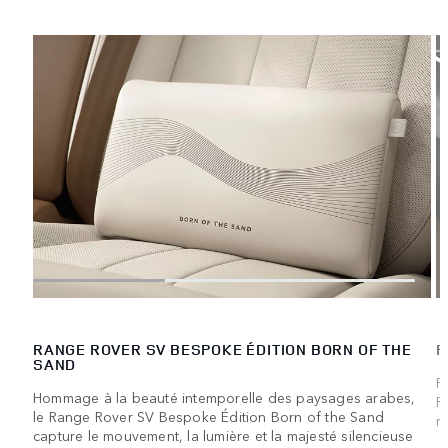
RANGE ROVER SV BESPOKE ÉDITION BORN OF THE
R
SAND
P
Hommage à la beauté intemporelle des paysages arabes,
R
le Range Rover SV Bespoke Édition Born of the Sand
r
capture le mouvement, la lumière et la majesté silencieuse