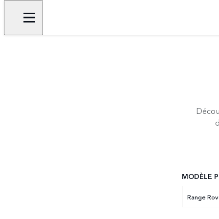
Découv
d
MODÈLE P