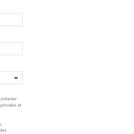
contacter
péciales et
s,
 des