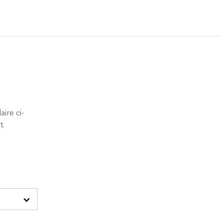
ire ci-
t.