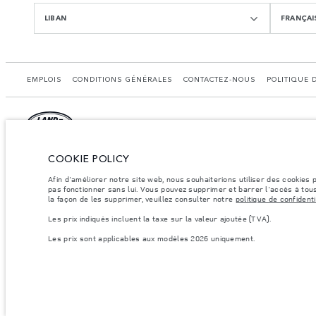
LIBAN
FRANÇAI
EMPLOIS
CONDITIONS GÉNÉRALES
CONTACTEZ-NOUS
POLITIQUE 
COOKIE POLICY
© JAGUAR LAND ROVER LIMITED 2026.
Liban, Mana Automotovie
Afin d'améliorer notre site web, nous souhaiterions utiliser des cookies
pas fonctionner sans lui. Vous pouvez supprimer et barrer l'accès à tous
la façon de les supprimer, veuillez consulter notre
politique de confidenti
Les chiff res fournis proviennent de tests officiels effectués par le fabricant con
å des fins de comparaison uniquement. Les données, les caractéristiques technique
Les prix indiqués incluent la taxe sur la valeur ajoutée (TVA).
informations sur la disponibilité et les prix.
Les prix sont applicables aux modèles 2026 uniquement.
Les poids indiqués correspondent à des spécifications de véhicule standard. Les ac
par essieu et la charge utile ne sont pas dépassés lorsque vous chargez des accesso
Remarque importante sur les images et les spécifications.
La pénurie mondial
s’avère très fluctuante, et par conséquent, les images utilisées actuellement sur le
Veuillez consulter votre concessionnaire pour avoir confirmation des restrictions ac