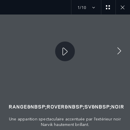
1/10
SUIVEZ LA CONVERSATION
Marché
LIBAN
Langue
RANGE&NBSP;ROVER&NBSP;SV&NBSP;NOIR
FRANÇAIS
Une apparition spectaculaire accentuée par l’extérieur noir
Narvik hautement brillant.
Détaillant