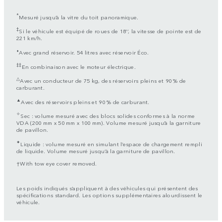
*
Mesuré jusqu’à la vitre du toit panoramique.
‡
Si le véhicule est équipé de roues de 18’’, la vitesse de pointe est de
221 km/h.
⬧
Avec grand réservoir. 54 litres avec réservoir Éco.
‡‡
En combinaison avec le moteur électrique.
△
Avec un conducteur de 75 kg, des réservoirs pleins et 90 % de
carburant.
▲
Avec des réservoirs pleins et 90 % de carburant.
✧
Sec : volume mesuré avec des blocs solides conformes à la norme
VDA (200 mm x 50 mm x 100 mm). Volume mesuré jusqu’à la garniture
de pavillon.
✦
Liquide : volume mesuré en simulant l’espace de chargement rempli
de liquide. Volume mesuré jusqu’à la garniture de pavillon.
†With tow eye cover removed.
Les poids indiqués s’appliquent à des véhicules qui présentent des
spécifications standard. Les options supplémentaires alourdissent le
véhicule.