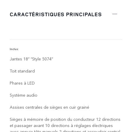
CARACTÉRISTIQUES PRINCIPALES
Inclus:
C
Jantes 18” “Style 5074”
Toit standard
Phares à LED
Système audio
Assises centrales de sièges en cuir grainé
Sièges à mémoire de position du conducteur 12 directions
et passager avant 10 directions à réglages électriques
avec appuie-tête manuels 2 directions et accoudoir central