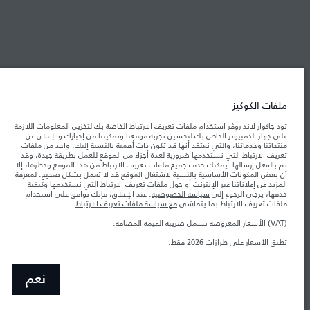
شركة جاكوار لاند روڤر
جاكوار لاند روڨر المحدودة: 2026
ملفات الكوكيز
لبنان, المانا أوتوموتيف
تود جاكوار لاند روڤر استخدام ملفات تعريف الارتباط الخاصة بك لتخزين المعلومات اللازمة
تعكس الأوزان المذكورة مواصفات السيارة القياسية. سوف تؤثر الإكسسوارات وغيرها من
العناصر المثبتة بعد نقطة التصنيع في الحمولة. تأكد من عدم تجاوز الوزن الإجمالي للسيارة
على جهاز الكمبيوتر الخاص بك لتحسين تجربة موقعنا وتمكيننا من إخبارك والإعلان عن
والحد الأقصى لأحمال المحور عند تحميل السيارة بالإكسسوارات والركاب والسوائل والوقود
منتجاتنا وخدماتنا، والتي نعتقد أنها قد تكون ذات أهمية بالنسبة إليك. واحد من ملفات
والحمولة.
تعريف الارتباط التي نستخدمها ضرورية لعدة أجزاء من الموقع للعمل بطريقة جيدة، وقد
تم بالفعل إرسالها. يمكنك حذف جميع ملفات تعريف الارتباط من هذا الموقع وحظرها، إلا
أن بعض المكونات الأساسية بالنسبة لاشتغال الموقع قد لا تعمل بشكل صحيح. لمعرفة
المزيد عن إعلاناتنا عبر الإنترنت أو حول ملفات تعريف الارتباط التي نستخدمها وكيفية
المعلومات والمواصفات والأسعار والألوان المذكورة على هذا الموقع قد تختلف من بلد إلى
حذفها، يرجى الرجوع إلى
سياسة الخصوصية
. عند الإغلاق، فإنك توافق على استخدام
آخر، كما أنّها قد تتغير بدون إشعار مسبق. الرجاء التواصل مع وكيلنا المحلي للتأكد من توفّرها
والتحقق من الأسعار.
ملفات تعريف الارتباط بما يتماشى
مع سياسة ملفات تعريف الارتباط
.
إن النقص العالمي في أشباه الموصلات يؤثر حاليًا
ملاحظة مهمة حول الصور والمواصفات.
(VAT) الأسعار المعروضة تشمل ضريبة القيمة المضافة.
في مواصفات تصميم السيارات وتوفر الخيارات وتوقيتات التصاميم. هذا ظرف ديناميكي
للغاية، ونتيجة لذلك، قد لا تمثّل الصور المستخدَمة ضمن موقع الويب حاليًا المواصفات الحالية
تطبق الأسعار على طرازات 2026 فقط.
بالكامل بالنسبة إلى الميزات والخيارات والحلية ومجموعات الألوان. يرجى استشارة وكيلك الذي
سيتمكّن من تأكيد أي تقييدات حالية معك للسماح لك باتخاذ قرار مدروس
الأرقام المقدمة هي نتيجة لاختبارات المصنع الرسمية وفقاً لتشريعات الاتحاد الأوروبي. قد
نعم
يتباين استهلك الوقود الفعلي للمركبة عن ذلك المتحقق في تلك الاختبارات كما أن هذه
الأرقام بغرض المقارنة فحسب.