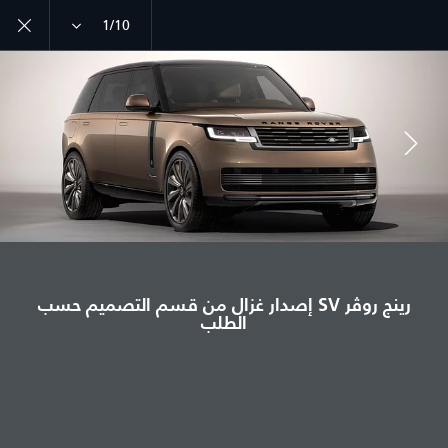
1/10
رينج روڤر إصدار غزال
معرض صور رينج روڤر SV إصدار غزال
انضم إلى الحوار
رينج روڤر SV إصدار غزال من قسم التصميم حسب
الطلب
الدولة
لبنان
اللغة