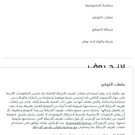
سياسة الخصوصية
ملفات الكوكيز
خريطة الموقع
شركة جاكوار لاند روڤر
جاكوار لاند روڨر المحدودة: 2026
ملفات الكوكيز
لبنان, المانا أوتوموتيف
تعكس الأوزان المذكورة مواصفات السيارة القياسية. سوف تؤثر الإكسسوارات وغيرها من
تود جاكوار لاند روڤر استخدام ملفات تعريف الارتباط الخاصة بك لتخزين المعلومات اللازمة
العناصر المثبتة بعد نقطة التصنيع في الحمولة. تأكد من عدم تجاوز الوزن الإجمالي للسيارة
على جهاز الكمبيوتر الخاص بك لتحسين تجربة موقعنا وتمكيننا من إخبارك والإعلان عن
والحد الأقصى لأحمال المحور عند تحميل السيارة بالإكسسوارات والركاب والسوائل والوقود
منتجاتنا وخدماتنا، والتي نعتقد أنها قد تكون ذات أهمية بالنسبة إليك. واحد من ملفات
والحمولة.
تعريف الارتباط التي نستخدمها ضرورية لعدة أجزاء من الموقع للعمل بطريقة جيدة، وقد
تم بالفعل إرسالها. يمكنك حذف جميع ملفات تعريف الارتباط من هذا الموقع وحظرها، إلا
أن بعض المكونات الأساسية بالنسبة لاشتغال الموقع قد لا تعمل بشكل صحيح. لمعرفة
المزيد عن إعلاناتنا عبر الإنترنت أو حول ملفات تعريف الارتباط التي نستخدمها وكيفية
المعلومات والمواصفات والأسعار والألوان المذكورة على هذا الموقع قد تختلف من بلد إلى
آخر، كما أنّها قد تتغير بدون إشعار مسبق. الرجاء التواصل مع وكيلنا المحلي للتأكد من توفّرها
حذفها، يرجى الرجوع إلى
سياسة الخصوصية
. عند الإغلاق، فإنك توافق على استخدام
والتحقق من الأسعار.
ملفات تعريف الارتباط بما يتماشى
مع سياسة ملفات تعريف الارتباط
.
إن النقص العالمي في أشباه الموصلات يؤثر حاليًا
ملاحظة مهمة حول الصور والمواصفات.