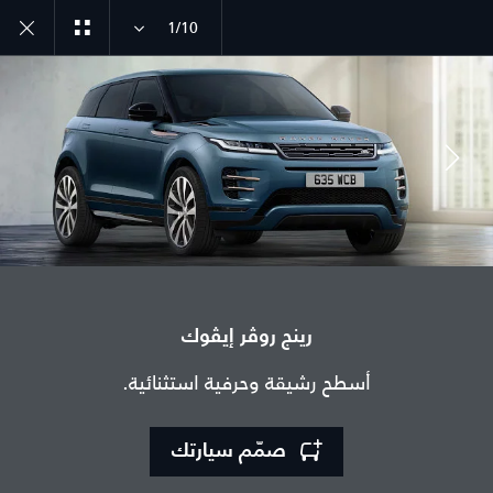
1/10
انضم إلى الحوار
رينج روڤر إيڤوك
الدولة
أسطح رشيقة وحرفية استثنائية.
لبنان
اللغة
صمّم سيارتك
عربي
الوكيل المعتمد